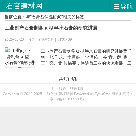
石膏建材网
导航
当前位置：与“石膏基保温砂浆”相关的标签
工业副产石膏制备 α 型半水石膏的研究进展
2025-03-20 | 分类：产品技术 | 浏览:709
工业副产石膏制备 α 型半水石膏的研究进展曹涌
钢、张子龙、李泽皓、李泽佑、谷 音、薛 葵、
王佳亮、黄 伟摘要：伴随着工业的快速发展，工
业副产石膏的排放量激增，目
共
1
页
1
条
广告服务
|
联系我们
Copyright © 2012-2025 企航传媒 版权所有
Powered by EyouCms
网站备案号：
京ICP备14016591号-5